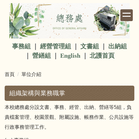
跳
到
主
要
內
容
事務組
｜
經營管理組
｜
文書組
｜
出納組
區
｜
營繕組
｜
English
｜
北護首頁
首頁
單位介紹
組織架構與業務職掌
本校總務處分設文書、事務、經管、出納、營繕等5組，負
責檔案管理、校園景觀、附屬設施、帳務作業、公共設施等
行政事務管理工作。