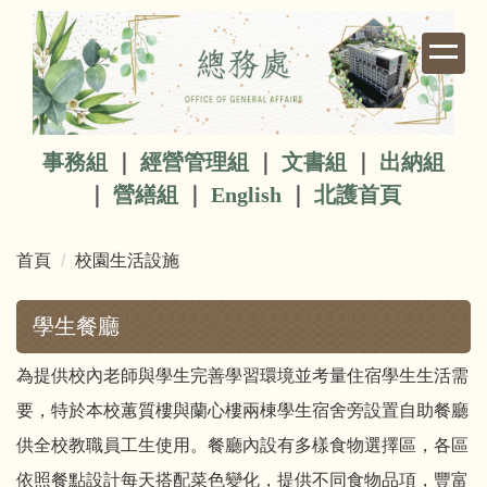
跳
到
主
要
內
容
事務組
｜
經營管理組
｜
文書組
｜
出納組
區
｜
營繕組
｜
English
｜
北護首頁
首頁
校園生活設施
學生餐廳
為提供校內老師與學生完善學習環境並考量住宿學生生活需
要，特於本校蕙質樓與蘭心樓兩棟學生宿舍旁設置自助餐廳
供全校教職員工生使用。餐廳內設有多樣食物選擇區，各區
依照餐點設計每天搭配菜色變化，提供不同食物品項，豐富