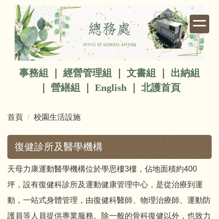
跳
到
主
要
內
容
事務組
｜
經營管理組
｜
文書組
｜
出納組
區
｜
營繕組
｜
English
｜
北護首頁
首頁
校園生活設施
復健診所及醫學機構
天母力康運動醫學機構位於學思樓3樓，佔地面積約400
坪，設有復健科診所及運動健康管理中心，是從治療到運
動，一站式身體管理，由復健科醫師、物理治療師、運動防
護員等人員提供專業服務。除一般的骨科復健以外，也致力