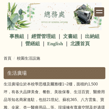
跳
到
主
要
內
容
事務組
｜
經營管理組
｜
文書組
｜
出納組
區
｜
營繕組
｜
English
｜
北護首頁
首頁
校園生活設施
生活廣場
生活廣場位於本校學思樓及爾雅樓1~2樓，面積約1,500
坪，有各大品牌美食、餐飲、美妝保養、生活百貨、醫療用
品等知名商家進駐，包括21世紀、蘇杭365、八方雲集、寶
雅、全家、杏一醫療用品…等。現場擁有寬廣空間及舒適環