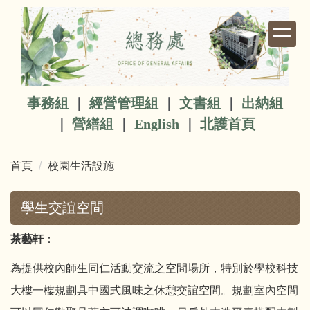
跳
到
主
要
內
容
事務組
｜
經營管理組
｜
文書組
｜
出納組
區
｜
營繕組
｜
English
｜
北護首頁
首頁
校園生活設施
學生交誼空間
茶藝軒
：
為提供校內師生同仁活動交流之空間場所，特別於學校科技
大樓一樓規劃具中國式風味之休憩交誼空間。規劃室內空間