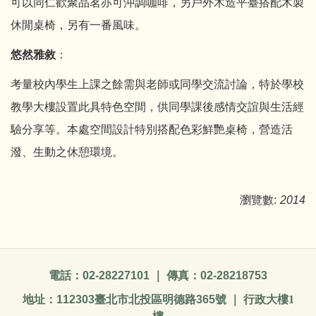
可以同仁歡聚品茗亦可沖調咖啡，另戶外木造平臺搭配木製
休閒桌椅，另有一番風味。
悠然雅敘
：
考量校內學生上課之餘需與老師或同學交流討論，特於學校
教學大樓設置此具特色空間，供同學課後感情交誼與生活經
驗分享等。本處空間設計特別搭配色彩鮮艷桌椅，營造活
潑、生動之休憩環境。
瀏覽數:
2014
電話：
02-28227101
｜ 傳真：
02-28218753
地址：
112303
臺北市北投區明德路
365
號 ｜ 行政大樓1